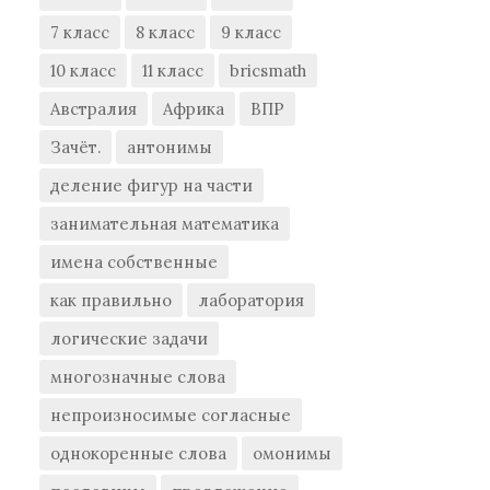
7 класс
8 класс
9 класс
10 класс
11 класс
bricsmath
Австралия
Африка
ВПР
Зачёт.
антонимы
деление фигур на части
занимательная математика
имена собственные
как правильно
лаборатория
логические задачи
многозначные слова
непроизносимые согласные
однокоренные слова
омонимы