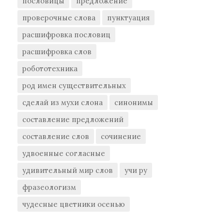
пословицы
предложение
проверочные слова
пунктуация
расшифровка пословиц
расшифровка слов
робототехника
род имен существительных
сделай из мухи слона
синонимы
составление предложений
составление слов
сочинение
удвоенные согласные
удивительный мир слов
учи ру
фразеологизм
чудесные цветники осенью