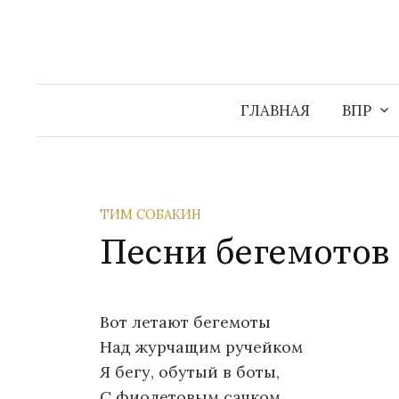
Перейти
к
содержимому
ГЛАВНАЯ
ВПР
ТИМ СОБАКИН
Песни бегемотов
Вот летают бегемоты
Над журчащим ручейком
Я бегу, обутый в боты,
С фиолетовым сачком.