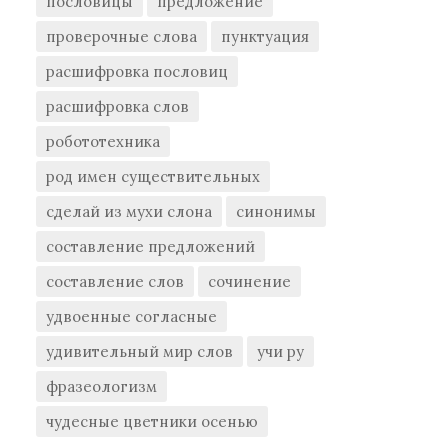
пословицы
предложение
проверочные слова
пунктуация
расшифровка пословиц
расшифровка слов
робототехника
род имен существительных
сделай из мухи слона
синонимы
составление предложений
составление слов
сочинение
удвоенные согласные
удивительный мир слов
учи ру
фразеологизм
чудесные цветники осенью