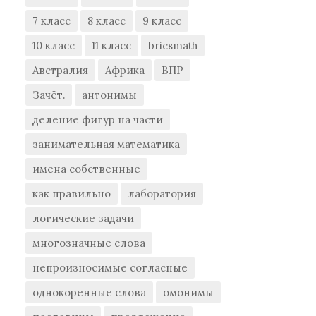
7 класс
8 класс
9 класс
10 класс
11 класс
bricsmath
Австралия
Африка
ВПР
Зачёт.
антонимы
деление фигур на части
занимательная математика
имена собственные
как правильно
лаборатория
логические задачи
многозначные слова
непроизносимые согласные
однокоренные слова
омонимы