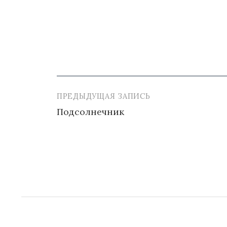
ПРЕДЫДУЩАЯ ЗАПИСЬ
Навигация
Подсолнечник
по
записям