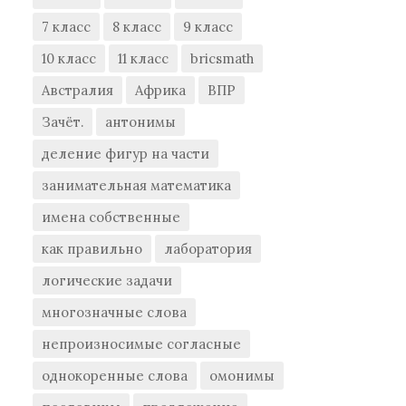
7 класс
8 класс
9 класс
10 класс
11 класс
bricsmath
Австралия
Африка
ВПР
Зачёт.
антонимы
деление фигур на части
занимательная математика
имена собственные
как правильно
лаборатория
логические задачи
многозначные слова
непроизносимые согласные
однокоренные слова
омонимы