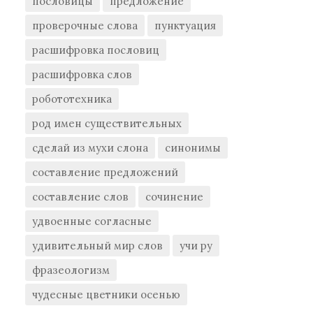
пословицы
предложение
проверочные слова
пунктуация
расшифровка пословиц
расшифровка слов
робототехника
род имен существительных
сделай из мухи слона
синонимы
составление предложений
составление слов
сочинение
удвоенные согласные
удивительный мир слов
учи ру
фразеологизм
чудесные цветники осенью