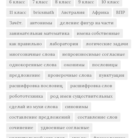
6 класс
7 класс
8 класс
9 класс
10 класс
11 класс
bricsmath
Австралия
Африка
ВПР
Зачёт.
антонимы
деление фигур на части
занимательная математика
имена собственные
как правильно
лаборатория
логические задачи
многозначные слова
непроизносимые согласные
однокоренные слова
омонимы
пословицы
предложение
проверочные слова
пунктуация
расшифровка пословиц
расшифровка слов
робототехника
род имен существительных
сделай из мухи слона
синонимы
составление предложений
составление слов
сочинение
удвоенные согласные