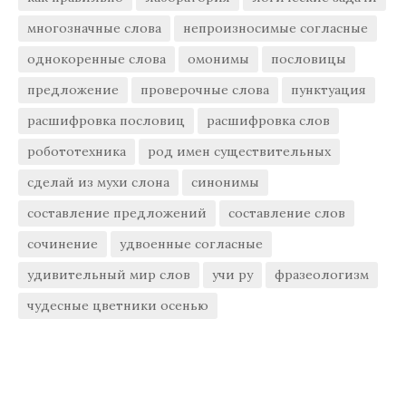
многозначные слова
непроизносимые согласные
однокоренные слова
омонимы
пословицы
предложение
проверочные слова
пунктуация
расшифровка пословиц
расшифровка слов
робототехника
род имен существительных
сделай из мухи слона
синонимы
составление предложений
составление слов
сочинение
удвоенные согласные
удивительный мир слов
учи ру
фразеологизм
чудесные цветники осенью