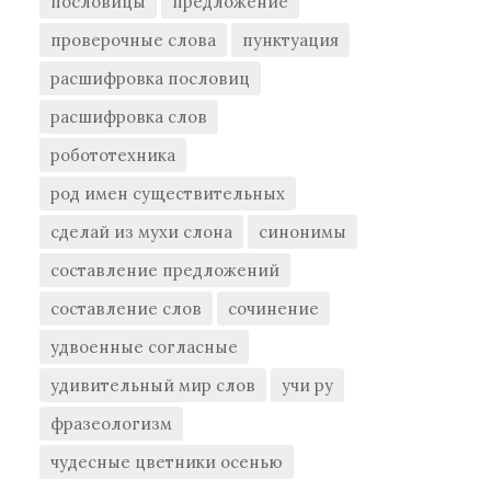
пословицы
предложение
проверочные слова
пунктуация
расшифровка пословиц
расшифровка слов
робототехника
род имен существительных
сделай из мухи слона
синонимы
составление предложений
составление слов
сочинение
удвоенные согласные
удивительный мир слов
учи ру
фразеологизм
чудесные цветники осенью