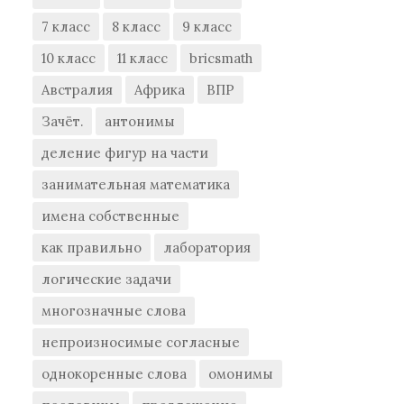
7 класс
8 класс
9 класс
10 класс
11 класс
bricsmath
Австралия
Африка
ВПР
Зачёт.
антонимы
деление фигур на части
занимательная математика
имена собственные
как правильно
лаборатория
логические задачи
многозначные слова
непроизносимые согласные
однокоренные слова
омонимы