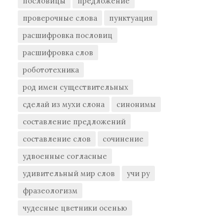
пословицы
предложение
проверочные слова
пунктуация
расшифровка пословиц
расшифровка слов
робототехника
род имен существительных
сделай из мухи слона
синонимы
составление предложений
составление слов
сочинение
удвоенные согласные
удивительный мир слов
учи ру
фразеологизм
чудесные цветники осенью