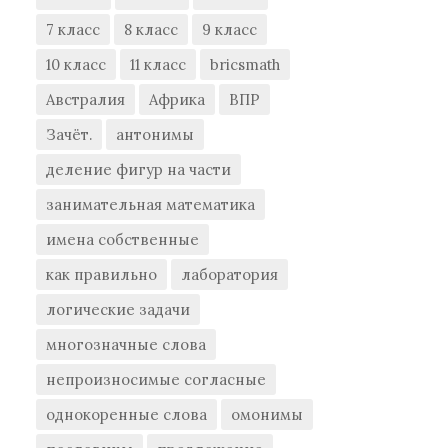
7 класс
8 класс
9 класс
10 класс
11 класс
bricsmath
Австралия
Африка
ВПР
Зачёт.
антонимы
деление фигур на части
занимательная математика
имена собственные
как правильно
лаборатория
логические задачи
многозначные слова
непроизносимые согласные
однокоренные слова
омонимы