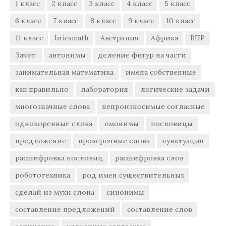
1 класс
2 класс
3 класс
4 класс
5 класс
6 класс
7 класс
8 класс
9 класс
10 класс
11 класс
bricsmath
Австралия
Африка
ВПР
Зачёт.
антонимы
деление фигур на части
занимательная математика
имена собственные
как правильно
лаборатория
логические задачи
многозначные слова
непроизносимые согласные
однокоренные слова
омонимы
пословицы
предложение
проверочные слова
пунктуация
расшифровка пословиц
расшифровка слов
робототехника
род имен существительных
сделай из мухи слона
синонимы
составление предложений
составление слов