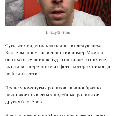
ImJayStation
Суть всех видео заключалось в следующем.
Блогеры пишут на испанский номер Момо и
она им отвечает как будто она знает о них все,
высылая в переписке их фото, которых никогда
не было в сети.
После упомянутых роликов лавинообразно
начинают появляться подобные ролики от
других блогеров.
Начало истерии по Момо многие связывают с