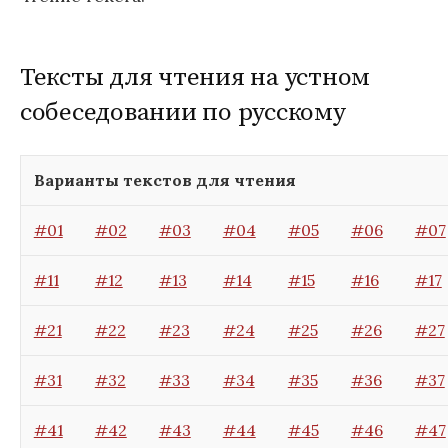
Тексты для чтения на устном
собеседовании по русскому
Варианты текстов для чтения
#01
#02
#03
#04
#05
#06
#07
#11
#12
#13
#14
#15
#16
#17
#21
#22
#23
#24
#25
#26
#27
#31
#32
#33
#34
#35
#36
#37
#41
#42
#43
#44
#45
#46
#47