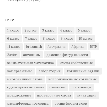
ТЕГИ
1 класс
2 класс
3 класс
4 класс
5 класс
6 класс
7 класс
8 класс
9 класс
10 класс
11 класс
bricsmath
Австралия
Африка
ВПР
Зачёт.
антонимы
деление фигур на части
занимательная математика
имена собственные
как правильно
лаборатория
логические задачи
многозначные слова
непроизносимые согласные
однокоренные слова
омонимы
пословицы
предложение
проверочные слова
пунктуация
расшифровка пословиц
расшифровка слов