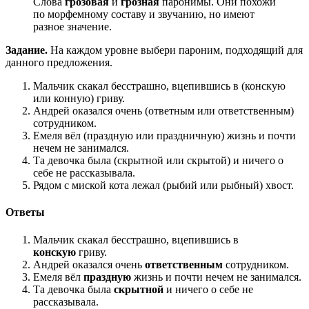
Слова
грозовая
и
грозная
паронимы. Они похожи
по морфемному составу и звучанию, но имеют
разное значение.
Задание.
На каждом уровне выбери пароним, подходящий для
данного предложения.
Мальчик скакал бесстрашно, вцепившись в (конскую
или конную) гриву.
Андрей оказался очень (ответным или ответственным)
сотрудником.
Емеля вёл (праздную или праздничную) жизнь и почти
нечем не занимался.
Та девочка была (скрытной или скрытой) и ничего о
себе не рассказывала.
Рядом с миской кота лежал (рыбий или рыбный) хвост.
Ответы
Мальчик скакал бесстрашно, вцепившись в
конскую
гриву.
Андрей оказался очень
ответственным
сотрудником.
Емеля вёл
праздную
жизнь и почти нечем не занимался.
Та девочка была
скрытной
и ничего о себе не
рассказывала.