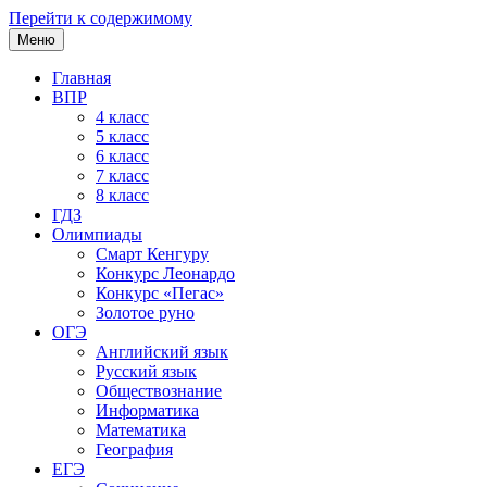
Перейти к содержимому
Меню
Главная
ВПР
4 класс
5 класс
6 класс
7 класс
8 класс
ГДЗ
Олимпиады
Смарт Кенгуру
Конкурс Леонардо
Конкурс «Пегас»
Золотое руно
ОГЭ
Английский язык
Русский язык
Обществознание
Информатика
Математика
География
ЕГЭ