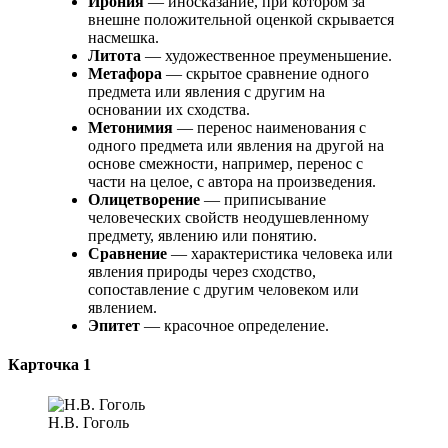
Ирония
— иносказание, при котором за
внешне положительной оценкой скрывается
насмешка.
Литота
— художественное преуменьшение.
Метафора
— скрытое сравнение одного
предмета или явления с другим на
основании их сходства.
Метонимия
— перенос наименования с
одного предмета или явления на другой на
основе смежности, например, перенос с
части на целое, с автора на произведения.
Олицетворение
— приписывание
человеческих свойств неодушевленному
предмету, явлению или понятию.
Сравнение
— характеристика человека или
явления природы через сходство,
сопоставление с другим человеком или
явлением.
Эпитет
— красочное определение.
Карточка 1
Н.В. Гоголь