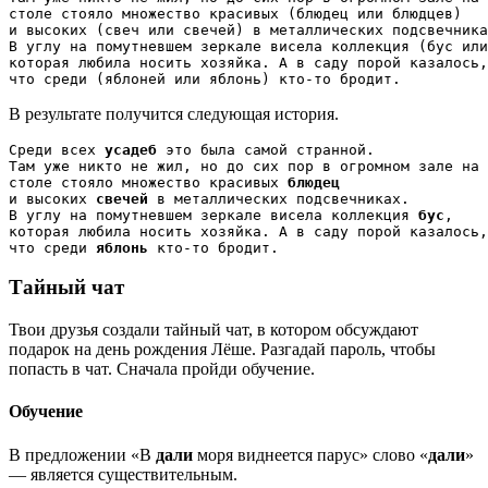
столе стояло множество красивых (блюдец или блюдцев) 

и высоких (свеч или свечей) в металлических подсвечника
В углу на помутневшем зеркале висела коллекция (бус или
которая любила носить хозяйка. А в саду порой казалось,
что среди (яблоней или яблонь) кто-то бродит.
В результате получится следующая история.
Среди всех 
усадеб
 это была самой странной. 

Там уже никто не жил, но до сих пор в огромном зале на 

столе стояло множество красивых 
блюдец
и высоких 
свечей
 в металлических подсвечниках.

В углу на помутневшем зеркале висела коллекция 
бус
,

которая любила носить хозяйка. А в саду порой казалось,
что среди 
яблонь
 кто-то бродит.
Тайный чат
Твои друзья создали тайный чат, в котором обсуждают
подарок на день рождения Лёше. Разгадай пароль, чтобы
попасть в чат. Сначала пройди обучение.
Обучение
В предложении «В
дали
моря виднеется парус» слово «
дали
»
— является существительным.