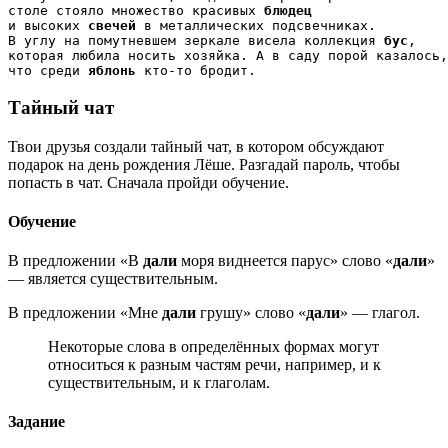
столе стояло множество красивых 
блюдец
и высоких 
свечей
 в металлических подсвечниках.

В углу на помутневшем зеркале висела коллекция 
бус
,

которая любила носить хозяйка. А в саду порой казалось,
что среди 
яблонь
 кто-то бродит.
Тайный чат
Твои друзья создали тайный чат, в котором обсуждают
подарок на день рождения Лёше. Разгадай пароль, чтобы
попасть в чат. Сначала пройди обучение.
Обучение
В предложении «В
дали
моря виднеется парус» слово «
дали
»
— является существительным.
В предложении «Мне
дали
грушу» слово «
дали
» — глагол.
Некоторые слова в определённых формах могут
относиться к разным частям речи, например, и к
существительным, и к глаголам.
Задание