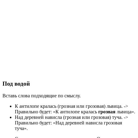
Под водой
Вставь слова подходящие по смыслу.
К антилопе кралась (грозная или грозовая) львица. ->
Правильно будет: «К антилопе кралась
грозная
львица».
Над деревней нависла (грозная или грозовая) туча. ->
Правильно будет: «Над деревней нависла грозовая
туча».