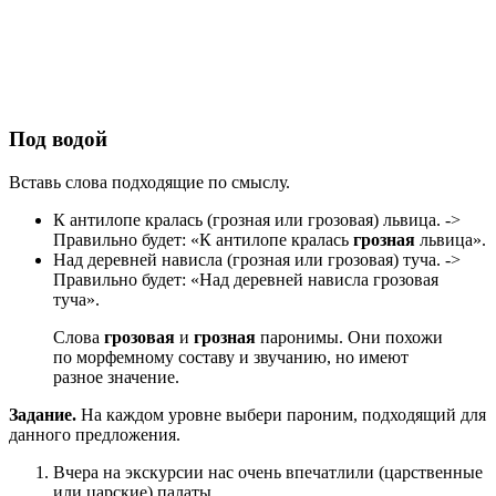
Под водой
Вставь слова подходящие по смыслу.
К антилопе кралась (грозная или грозовая) львица. ->
Правильно будет: «К антилопе кралась
грозная
львица».
Над деревней нависла (грозная или грозовая) туча. ->
Правильно будет: «Над деревней нависла грозовая
туча».
Слова
грозовая
и
грозная
паронимы. Они похожи
по морфемному составу и звучанию, но имеют
разное значение.
Задание.
На каждом уровне выбери пароним, подходящий для
данного предложения.
Вчера на экскурсии нас очень впечатлили (царственные
или царские) палаты.