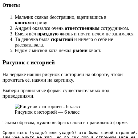
Ответы
Мальчик скакал бесстрашно, вцепившись в
конскую
гриву.
Андрей оказался очень
ответственным
сотрудником.
Емеля вёл
праздную
жизнь и почти нечем не занимался.
Та девочка была
скрытной
и ничего о себе не
рассказывала.
Рядом с миской кота лежал
рыбий
хвост.
Рисунок с историей
На чердаке нашли рисунок с историей на обороте, чтобы
прочитать её, нажми на картинку.
Выбери правильные формы существительных под
приведениями.
Рисунок с историей — 6 класс
Таким образом, нужно выбрать слова в правильной форме.
Среди всех (усадьб или усадеб) это была самой странной.
Там уже никто не жил, но до сих пор в огромном зале на 
