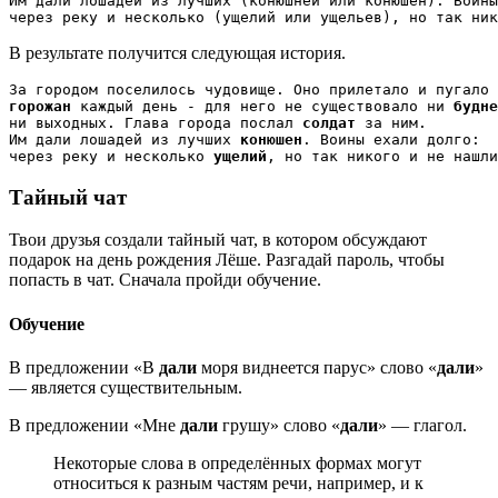
Им дали лошадей из лучших (конюшней или конюшен). Воины
через реку и несколько (ущелий или ущельев), но так ник
В результате получится следующая история.
горожан
 каждый день - для него не существовало ни 
будне
ни выходных. Глава города послал 
солдат
 за ним.

Им дали лошадей из лучших 
конюшен
. Воины ехали долго: 

через реку и несколько 
ущелий
, но так никого и не нашли
Тайный чат
Твои друзья создали тайный чат, в котором обсуждают
подарок на день рождения Лёше. Разгадай пароль, чтобы
попасть в чат. Сначала пройди обучение.
Обучение
В предложении «В
дали
моря виднеется парус» слово «
дали
»
— является существительным.
В предложении «Мне
дали
грушу» слово «
дали
» — глагол.
Некоторые слова в определённых формах могут
относиться к разным частям речи, например, и к