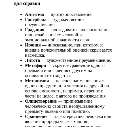
Для справки
Антитеза
— противопоставление.
Гипербола
— художественное
преувеличение.
Градация
— последовательное нагнетание
или ослабление смысловой и
эмоциональной значимости слов.
Ирония
— иносказание, при котором за
внешне положительной оценкой скрывается
насмешка.
Литота
— художественное преуменьшение.
Метафора
— скрытое сравнение одного
предмета или явления с другим на
основании их сходства.
Метонимия
— перенос наименования с
одного предмета или явления на другой на
основе смежности, например, перенос с
части на целое, с автора на произведения.
Олицетворение
— приписывание
человеческих свойств неодушевленному
предмету, явлению или понятию.
Сравнение
— характеристика человека или
явления природы через сходство,
сопоставление с другим человеком или