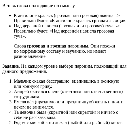
Вставь слова подходящие по смыслу.
К антилопе кралась (грозная или грозовая) львица. ->
Правильно будет: «К антилопе кралась
грозная
львица».
Над деревней нависла (грозная или грозовая) туча. ->
Правильно будет: «Над деревней нависла грозовая
туча».
Слова
грозовая
и
грозная
паронимы. Они похожи
по морфемному составу и звучанию, но имеют
разное значение.
Задание.
На каждом уровне выбери пароним, подходящий для
данного предложения.
Мальчик скакал бесстрашно, вцепившись в (конскую
или конную) гриву.
Андрей оказался очень (ответным или ответственным)
сотрудником.
Емеля вёл (праздную или праздничную) жизнь и почти
нечем не занимался.
Та девочка была (скрытной или скрытой) и ничего о
себе не рассказывала.
Рядом с миской кота лежал (рыбий или рыбный) хвост.