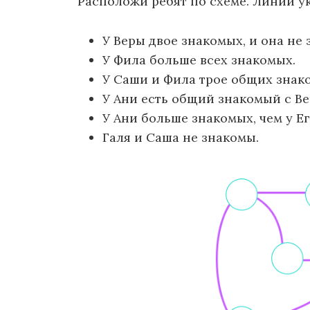
Расположи ребят по схеме. Линии ук
У Веры двое знакомых, и она не 
У Фила больше всех знакомых.
У Саши и Фила трое общих знак
У Ани есть общий знакомый с Ве
У Ани больше знакомых, чем у Ег
Галя и Саша не знакомы.