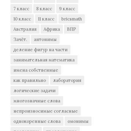
7 класс
8 класс
9 класс
10 класс
11 класс
bricsmath
Австралия
Африка
ВПР
Зачёт.
антонимы
деление фигур на части
занимательная математика
имена собственные
как правильно
лаборатория
логические задачи
многозначные слова
непроизносимые согласные
однокоренные слова
омонимы