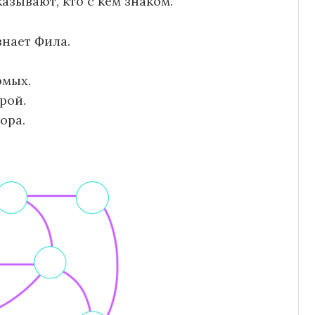
азывают, кто с кем знаком.
знает Фила.
омых.
рой.
ора.