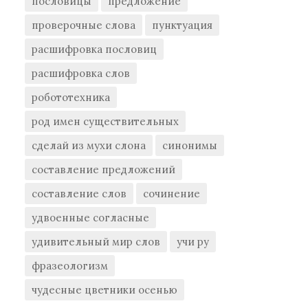
пословицы
предложение
проверочные слова
пунктуация
расшифровка пословиц
расшифровка слов
робототехника
род имен существительных
сделай из мухи слона
синонимы
составление предложений
составление слов
сочинение
удвоенные согласные
удивительный мир слов
учи ру
фразеологизм
чудесные цветники осенью