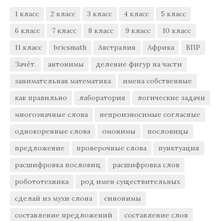
1 класс
2 класс
3 класс
4 класс
5 класс
6 класс
7 класс
8 класс
9 класс
10 класс
11 класс
bricsmath
Австралия
Африка
ВПР
Зачёт.
антонимы
деление фигур на части
занимательная математика
имена собственные
как правильно
лаборатория
логические задачи
многозначные слова
непроизносимые согласные
однокоренные слова
омонимы
пословицы
предложение
проверочные слова
пунктуация
расшифровка пословиц
расшифровка слов
робототехника
род имен существительных
сделай из мухи слона
синонимы
составление предложений
составление слов