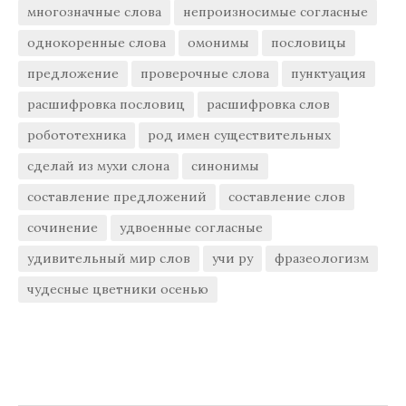
многозначные слова
непроизносимые согласные
однокоренные слова
омонимы
пословицы
предложение
проверочные слова
пунктуация
расшифровка пословиц
расшифровка слов
робототехника
род имен существительных
сделай из мухи слона
синонимы
составление предложений
составление слов
сочинение
удвоенные согласные
удивительный мир слов
учи ру
фразеологизм
чудесные цветники осенью