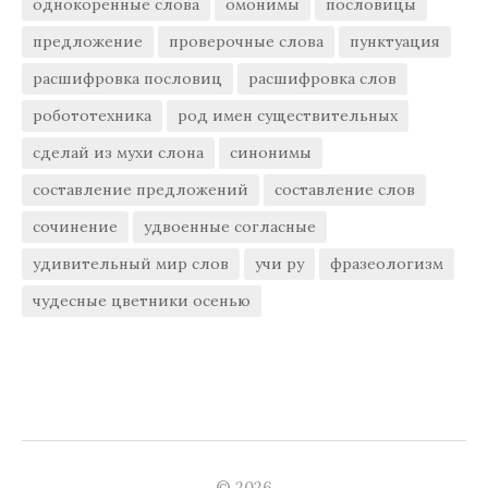
однокоренные слова
омонимы
пословицы
предложение
проверочные слова
пунктуация
расшифровка пословиц
расшифровка слов
робототехника
род имен существительных
сделай из мухи слона
синонимы
составление предложений
составление слов
сочинение
удвоенные согласные
удивительный мир слов
учи ру
фразеологизм
чудесные цветники осенью
© 2026