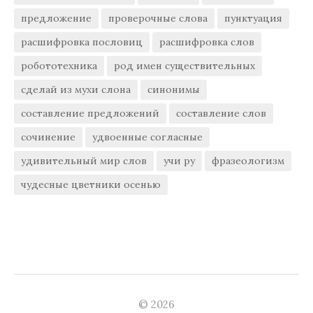
предложение
проверочные слова
пунктуация
расшифровка пословиц
расшифровка слов
робототехника
род имен существительных
сделай из мухи слона
синонимы
составление предложений
составление слов
сочинение
удвоенные согласные
удивительный мир слов
учи ру
фразеологизм
чудесные цветники осенью
© 2026