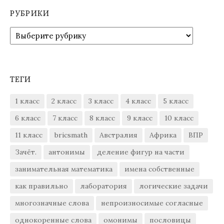
РУБРИКИ
Рубрики
ТЕГИ
1 класс
2 класс
3 класс
4 класс
5 класс
6 класс
7 класс
8 класс
9 класс
10 класс
11 класс
bricsmath
Австралия
Африка
ВПР
Зачёт.
антонимы
деление фигур на части
занимательная математика
имена собственные
как правильно
лаборатория
логические задачи
многозначные слова
непроизносимые согласные
однокоренные слова
омонимы
пословицы