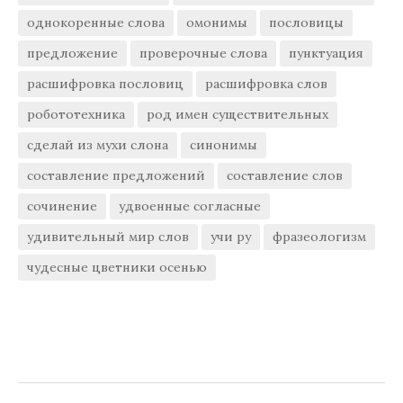
однокоренные слова
омонимы
пословицы
предложение
проверочные слова
пунктуация
расшифровка пословиц
расшифровка слов
робототехника
род имен существительных
сделай из мухи слона
синонимы
составление предложений
составление слов
сочинение
удвоенные согласные
удивительный мир слов
учи ру
фразеологизм
чудесные цветники осенью