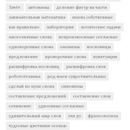
Зачёт.
антонимы
деление фигур на части
занимательная математика
имена собственные
как правильно
лаборатория
логические задачи
многозначные слова
непроизносимые согласные
однокоренные слова
омонимы
пословицы
предложение
проверочные слова
пунктуация
расшифровка пословиц
расшифровка слов
робототехника
род имен существительных
сделай из мухи слона
синонимы
составление предложений
составление слов
сочинение
удвоенные согласные
удивительный мир слов
учи ру
фразеологизм
чудесные цветники осенью