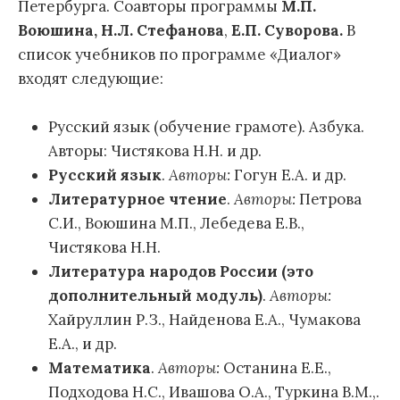
Петербурга. Соавторы программы
М.П.
Воюшина, Н.Л. Стефанова
,
Е.П. Суворова.
В
список учебников по программе «Диалог»
входят следующие:
Русский язык (обучение грамоте). Азбука.
Авторы: Чистякова Н.Н. и др.
Русский язык
.
Авторы:
Гогун Е.А. и др.
Литературное чтение
.
Авторы:
Петрова
С.И., Воюшина М.П., Лебедева Е.В.,
Чистякова Н.Н.
Литература народов России (это
дополнительный модуль)
.
Авторы:
Хайруллин Р.З., Найденова Е.А., Чумакова
Е.А., и др.
Математика
.
Авторы:
Останина Е.Е.,
Подходова Н.С., Ивашова О.А., Туркина В.М.,.