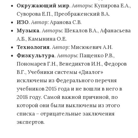
Окружающий мир
.
Авторы:
Купирова Е.А.,
Суворова Е.П., Преображенский В.А.
ИЗО
.
Автор:
Аранова С.В.
Музыка
.
Авторы:
Шекалов В.А., Афанасьева
А.Б., Камынина О.Е.
Технология
.
Автор:
Мисюкевич А.Н.
Физкультура
.
Авторы:
Пащенко Р.В.,
Пономарев Г.Н., Венедиктов И.Н., Федоров
В.Г., Учебники системы «Диалог»
исключены из Федерального перечня
учебников 2015 года и не вошли в него в
2018 году. Самой важной причиной, по
которой они были выключены из этого
списка – отрицательные заключения
экспертов.