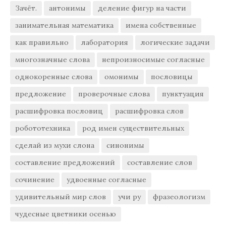
Зачёт.
антонимы
деление фигур на части
занимательная математика
имена собственные
как правильно
лаборатория
логические задачи
многозначные слова
непроизносимые согласные
однокоренные слова
омонимы
пословицы
предложение
проверочные слова
пунктуация
расшифровка пословиц
расшифровка слов
робототехника
род имен существительных
сделай из мухи слона
синонимы
составление предложений
составление слов
сочинение
удвоенные согласные
удивительный мир слов
учи ру
фразеологизм
чудесные цветники осенью