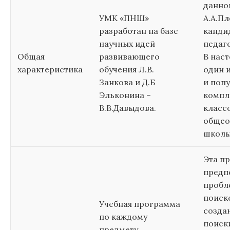
данно
УМК «ПНШ»
А.А.П
разработан на базе
канди
научных идей
педаго
Общая
развивающего
В наст
характеристика
обучения Л.В.
один 
Занкова и Д.Б
и поп
Эльконина –
компле
В.В.Давыдова.
класс
общео
школы
Эта п
предп
пробл
поиск
Учебная программа
созда
по каждому
поиск
предмету