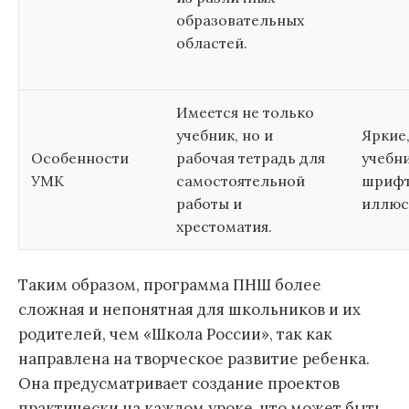
образовательных
областей.
Имеется не только
учебник, но и
Яркие
Особенности
рабочая тетрадь для
учебн
УМК
самостоятельной
шрифт
работы и
иллюс
хрестоматия.
Таким образом, программа ПНШ более
сложная и непонятная для школьников и их
родителей, чем «Школа России», так как
направлена на творческое развитие ребенка.
Она предусматривает создание проектов
практически на каждом уроке, что может быть