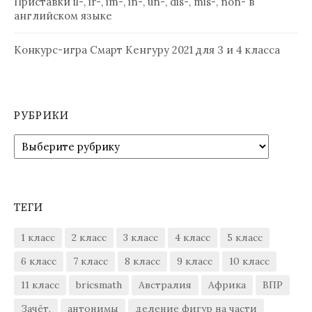
Приставки il-, ir-, im-, in-, un-, dis-, mis-, non- в
английском языке
Конкурс-игра Смарт Кенгуру 2021 для 3 и 4 класса
РУБРИКИ
Рубрики
ТЕГИ
1 класс
2 класс
3 класс
4 класс
5 класс
6 класс
7 класс
8 класс
9 класс
10 класс
11 класс
bricsmath
Австралия
Африка
ВПР
Зачёт.
антонимы
деление фигур на части