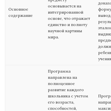
доказа
основывается на
Основное
форму
интегрированной
содержание
вывод
основе, что отражает
резуль
единство и полноту
этало
научной картины
выдви
мира.
предп
должн
ребен
учени
Программа
направлена на
полноценное
развитие каждого
школьника с учетом
Прогр
его возраста,
напра
способностей,
макси