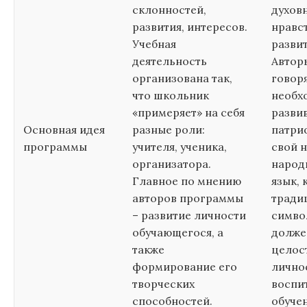
склонностей,
духов
развития, интересов.
нравс
Учебная
разви
деятельность
Автор
организована так,
говоря
что школьник
необх
«примеряет» на себя
развив
Основная идея
разные роли:
патри
программы
учителя, ученика,
свой н
организатора.
народ
Главное по мнению
язык, 
авторов программы
тради
– развитие личности
симво
обучающегося, а
долже
также
целос
формирование его
лично
творческих
воспи
способностей.
обуче