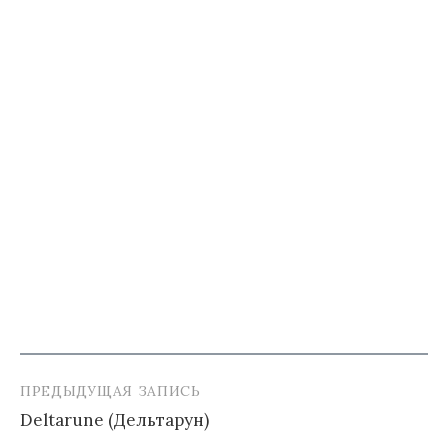
ПРЕДЫДУЩАЯ ЗАПИСЬ
Навигация
Deltarune (Дельтарун)
по