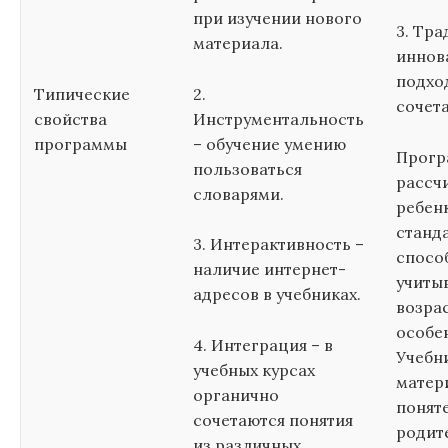
при изучении нового
3. Тр
материала.
иннов
подхо
Типические
2.
сочет
свойства
Инструментальность
программы
– обучение умению
Прогр
пользоваться
рассч
словарями.
ребен
станд
3. Интерактивность –
спосо
наличие интернет-
учиты
адресов в учебниках.
возра
особе
4. Интеграция – в
Учебн
учебных курсах
матер
органично
поняте
сочетаются понятия
родите
из различных