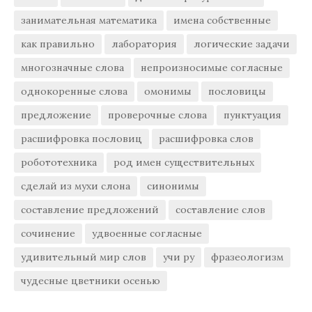
занимательная математика
имена собственные
как правильно
лаборатория
логические задачи
многозначные слова
непроизносимые согласные
однокоренные слова
омонимы
пословицы
предложение
проверочные слова
пунктуация
расшифровка пословиц
расшифровка слов
робототехника
род имен существительных
сделай из мухи слона
синонимы
составление предложений
составление слов
сочинение
удвоенные согласные
удивительный мир слов
учи ру
фразеологизм
чудесные цветники осенью