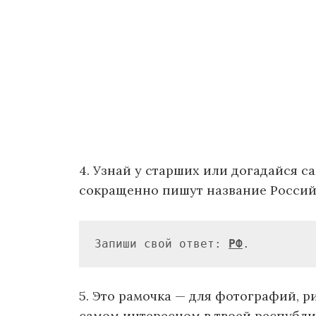
4. Узнай у старших или догадайся са
сокращенно пишут название Россий
Запиши свой ответ: 
РФ
.
5. Это рамочка — для фотографий, р
самом интересном в твоей республике