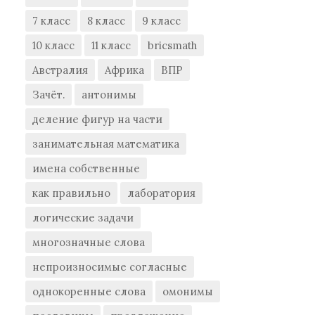
7 класс
8 класс
9 класс
10 класс
11 класс
bricsmath
Австралия
Африка
ВПР
Зачёт.
антонимы
деление фигур на части
занимательная математика
имена собственные
как правильно
лаборатория
логические задачи
многозначные слова
непроизносимые согласные
однокоренные слова
омонимы