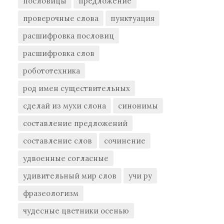
пословицы
предложение
проверочные слова
пунктуация
расшифровка пословиц
расшифровка слов
робототехника
род имен существительных
сделай из мухи слона
синонимы
составление предложений
составление слов
сочинение
удвоенные согласные
удивительный мир слов
учи ру
фразеологизм
чудесные цветники осенью