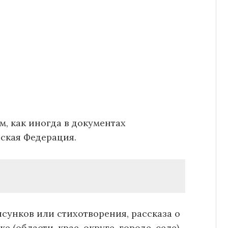
м, как иногда в документах
ская Федерация.
исунков или стихотворения, рассказа о
 (области, крае, округе, городе, селе).