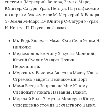
системы (Меркурий, Венера, Земля, Марс,
Юпитер, Сатурн, Уран, Нептун, Плутон) можно
по первым буквам слов М-Меркурий В-Венера
З-Земля М-Марс Ю-Юпитер С-Сатурн У-Уран
Н-Нептун П-Плутон во фразах:
Мы Ведь Знаем — Мама Юли Села Утром На
Пилюли!
Медвежонок Ветчину Закусил Малиной,
Юркий Суслик Утащил Ножик
Перочинный.
Морозным Вечером Залез на Мачту Юнга
Стремясь Увидеть Незнакомый Порт.
Мама Всегда Запрещала Мне Юному
Следопыту Узнать Названия Планет.
Морской Волк Замучил Молодуго Юнгу,
Совершенно Утомив Несчастного Парня.