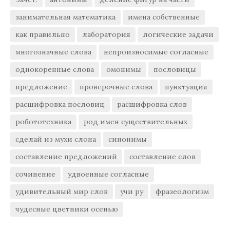
занимательная математика
имена собственные
как правильно
лаборатория
логические задачи
многозначные слова
непроизносимые согласные
однокоренные слова
омонимы
пословицы
предложение
проверочные слова
пунктуация
расшифровка пословиц
расшифровка слов
робототехника
род имен существительных
сделай из мухи слона
синонимы
составление предложений
составление слов
сочинение
удвоенные согласные
удивительный мир слов
учи ру
фразеологизм
чудесные цветники осенью