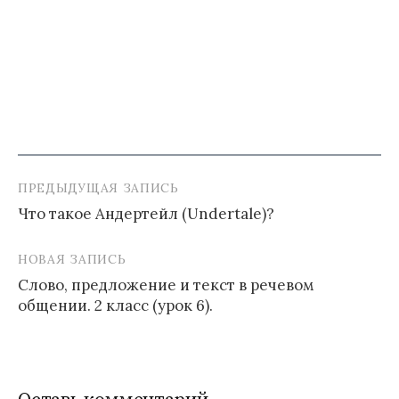
ПРЕДЫДУЩАЯ ЗАПИСЬ
Навигация
Что такое Андертейл (Undertale)?
по
записям
НОВАЯ ЗАПИСЬ
Слово, предложение и текст в речевом
общении. 2 класс (урок 6).