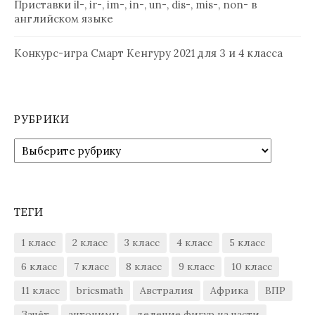
Приставки il-, ir-, im-, in-, un-, dis-, mis-, non- в
английском языке
Конкурс-игра Смарт Кенгуру 2021 для 3 и 4 класса
РУБРИКИ
Рубрики
ТЕГИ
1 класс
2 класс
3 класс
4 класс
5 класс
6 класс
7 класс
8 класс
9 класс
10 класс
11 класс
bricsmath
Австралия
Африка
ВПР
Зачёт.
антонимы
деление фигур на части