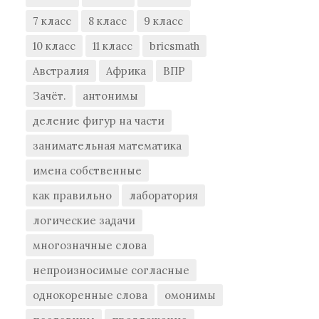
7 класс
8 класс
9 класс
10 класс
11 класс
bricsmath
Австралия
Африка
ВПР
Зачёт.
антонимы
деление фигур на части
занимательная математика
имена собственные
как правильно
лаборатория
логические задачи
многозначные слова
непроизносимые согласные
однокоренные слова
омонимы