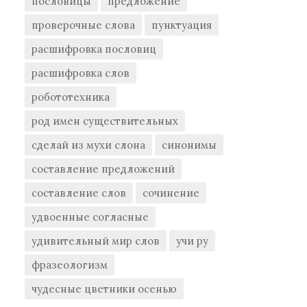
пословицы
предложение
проверочные слова
пунктуация
расшифровка пословиц
расшифровка слов
робототехника
род имен существительных
сделай из мухи слона
синонимы
составление предложений
составление слов
сочинение
удвоенные согласные
удивительный мир слов
учи ру
фразеологизм
чудесные цветники осенью