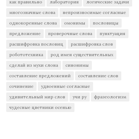
как правильно
лаборатория
логические задачи
многозначные слова
непроизносимые согласные
однокоренные слова
омонимы
пословицы
предложение
проверочные слова
пунктуация
расшифровка пословиц
расшифровка слов
робототехника
род имен существительных
сделай из мухи слона
синонимы
составление предложений
составление слов
сочинение
удвоенные согласные
удивительный мир слов
учи ру
фразеологизм
чудесные цветники осенью