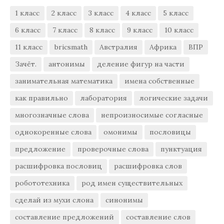
1 класс
2 класс
3 класс
4 класс
5 класс
6 класс
7 класс
8 класс
9 класс
10 класс
11 класс
bricsmath
Австралия
Африка
ВПР
Зачёт.
антонимы
деление фигур на части
занимательная математика
имена собственные
как правильно
лаборатория
логические задачи
многозначные слова
непроизносимые согласные
однокоренные слова
омонимы
пословицы
предложение
проверочные слова
пунктуация
расшифровка пословиц
расшифровка слов
робототехника
род имен существительных
сделай из мухи слона
синонимы
составление предложений
составление слов