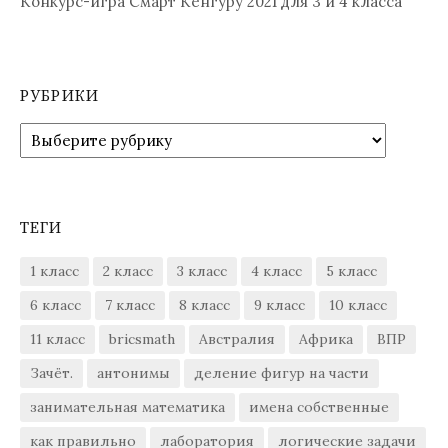
Конкурс-игра Смарт Кенгуру 2021 для 3 и 4 класса
РУБРИКИ
Рубрики
ТЕГИ
1 класс
2 класс
3 класс
4 класс
5 класс
6 класс
7 класс
8 класс
9 класс
10 класс
11 класс
bricsmath
Австралия
Африка
ВПР
Зачёт.
антонимы
деление фигур на части
занимательная математика
имена собственные
как правильно
лаборатория
логические задачи