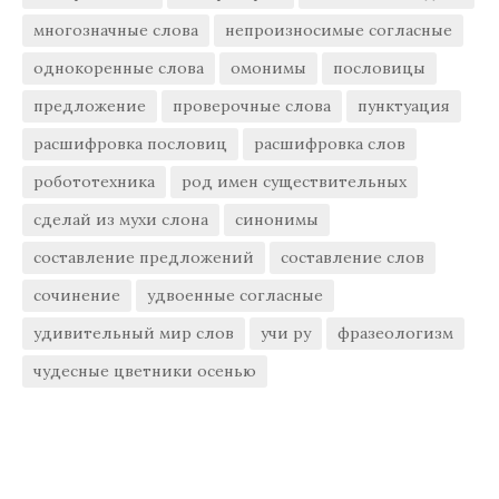
многозначные слова
непроизносимые согласные
однокоренные слова
омонимы
пословицы
предложение
проверочные слова
пунктуация
расшифровка пословиц
расшифровка слов
робототехника
род имен существительных
сделай из мухи слона
синонимы
составление предложений
составление слов
сочинение
удвоенные согласные
удивительный мир слов
учи ру
фразеологизм
чудесные цветники осенью