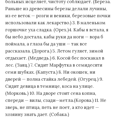
больных исцеляет, чистоту соблюдает. (Береза.
Раньше из древесины березы делали лучины,
из ее веток — розги и веники, березовые почки
использовали как лекарство.) 3. В маленьком
горшочке уха сладка. (Орех.)4. Кабы я встала, я
бы небо достала, кабы руки да ноги — вора б
поймала, а глаза бы да уши — так все
рассказала. (Дорога.) 5. Летом гуляет, зимой
отдыхает. (Медведь.) 6. Косой бес поскакал в
лес. (Заяц.) 7. Сидит Марфутка в семидесяти
семи шубках. (Капуста.) 8. Ни окошек, ни
дверей — полна стайка лебедей. (Огурец.) 9.
Сидит девица в темнице, коса на улице.
(Морковь.) 10. На дворе стоит сена копна,
спереди — вилы, сзади—метла.(Корова.) 11. Не
зверь, не птица, петь не поет, а кто идет —
хозяину знать дает. (Собака.)