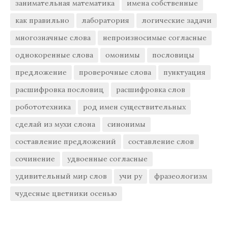
занимательная математика
имена собственные
как правильно
лаборатория
логические задачи
многозначные слова
непроизносимые согласные
однокоренные слова
омонимы
пословицы
предложение
проверочные слова
пунктуация
расшифровка пословиц
расшифровка слов
робототехника
род имен существительных
сделай из мухи слона
синонимы
составление предложений
составление слов
сочинение
удвоенные согласные
удивительный мир слов
учи ру
фразеологизм
чудесные цветники осенью