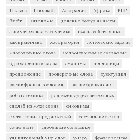
11 класс
bricsmath
Австралия
Африка
ВПР
Зачёт.
антонимы
деление фигур на части
занимательная математика
имена собственные
как правильно
лаборатория
логические задачи
многозначные слова
непроизносимые согласные
однокоренные слова
омонимы
пословицы
предложение
проверочные слова
пунктуация
расшифровка пословиц
расшифровка слов
робототехника
род имен существительных
сделай из мухи слона
синонимы
составление предложений
составление слов
сочинение
удвоенные согласные
удивительный мир слов
учи ру
фразеологизм